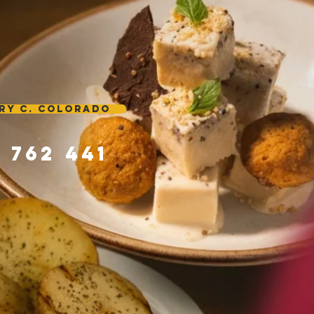
RY C. COLORADO
 762 441