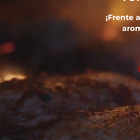
¡Frente a
arom