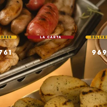
LORES
la carta
DELIVE
761
969